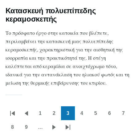
Κατασκευή πολυεπίπεδης
κεραμοσκεπής
Το πρόσφατο έργο στην κατοικία που βλέπετε,
περιλαμβάνει την κατασκευή μιας πολυεπίπεδης
κεραμοσκεπής, χαρακτηριστική για την αισθητική της
ισορροπία και την πρακτικότητά της. Η στέγη
καλύπτεται από κεραμίδια σε ανοιχτόχρωμο τόνο,
ιδανικά για την αντανάκλαση του ηλιακού φωτός και τη
μείωση της θερμικής επιβάρυνσης του κτιρίου.
1
2
3
4
5
6
7
Pagination
First
Previous
Page
Page
Current
Page
Page
Page
Page
page
page
page
8
9
…
Page
Page
Next
Last