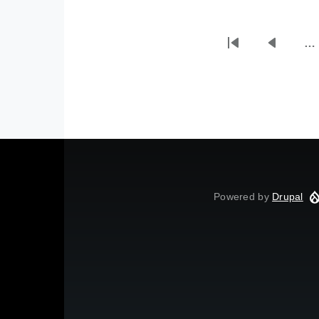
…
First
Previou
Pagination
page
page
Powered by
Drupal