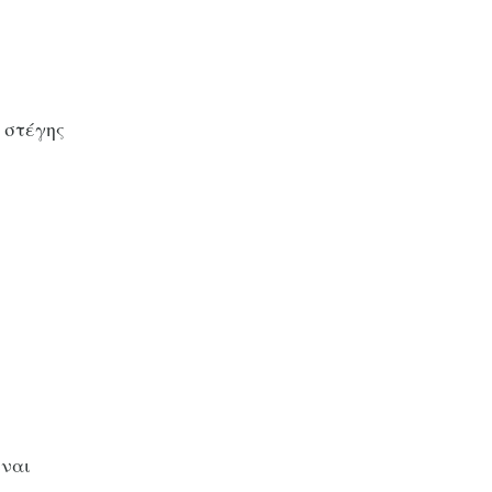
 στέγης
ίναι