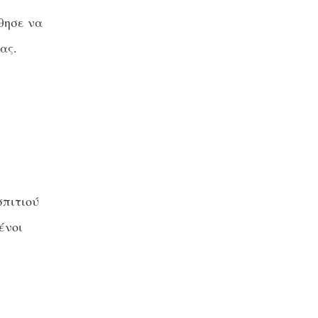
θησε να
ας.
σπιτιού
ένοι