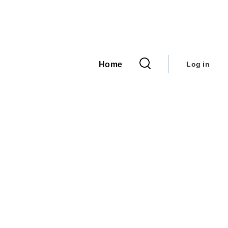
User
Main
navigation
account
Home
Log in
menu