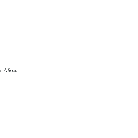
ία Αδαμ