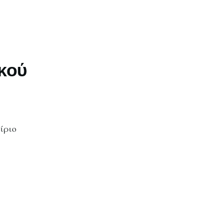
κού
ίριο