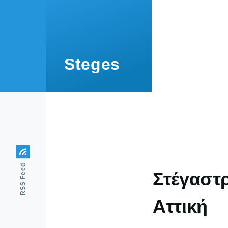
Skip to main content
Steges
RSS Feed
Στέγαστ
Αττική